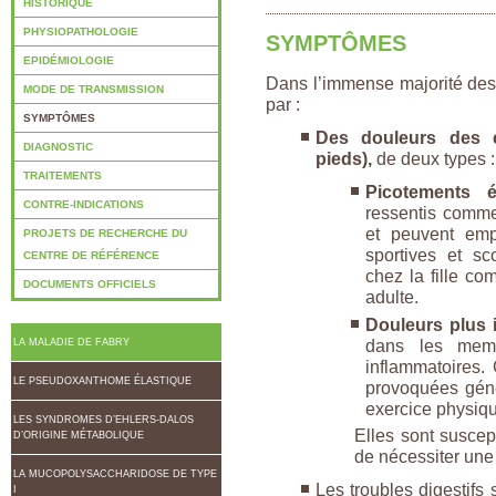
HISTORIQUE
PHYSIOPATHOLOGIE
SYMPTÔMES
EPIDÉMIOLOGIE
Dans l’immense majorité de
MODE DE TRANSMISSION
par :
SYMPTÔMES
Des douleurs des e
DIAGNOSTIC
pieds),
de deux types :
TRAITEMENTS
Picotements él
CONTRE-INDICATIONS
ressentis comme 
et peuvent empê
PROJETS DE RECHERCHE DU
sportives et sc
CENTRE DE RÉFÉRENCE
chez la fille c
DOCUMENTS OFFICIELS
adulte.
Douleurs plus 
dans les memb
LA MALADIE DE FABRY
inflammatoires.
LE PSEUDOXANTHOME ÉLASTIQUE
provoquées géné
exercice physiq
LES SYNDROMES D’EHLERS-DALOS
Elles sont suscept
D’ORIGINE MÉTABOLIQUE
de nécessiter une 
LA MUCOPOLYSACCHARIDOSE DE TYPE
Les troubles digestifs
I