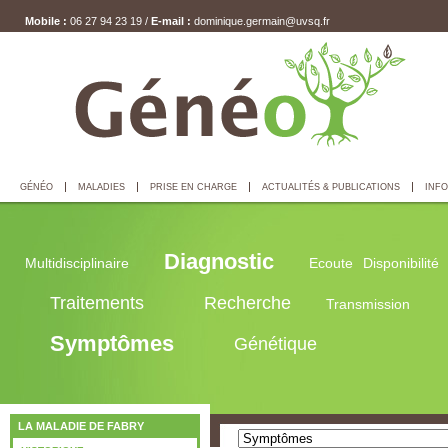
Mobile :
06 27 94 23 19 /
E-mail :
dominique.germain@uvsq.fr
GÉNÉO
MALADIES
PRISE EN CHARGE
ACTUALITÉS & PUBLICATIONS
INFO
Diagnostic
Multidisciplinaire
Ecoute
Disponibilité
Traitements
Recherche
Transmission
Symptômes
Génétique
LA MALADIE DE FABRY