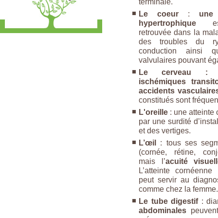
terminale.
Le coeur
:
une 
hypertrophique
est
retrouvée dans la mal
des troubles du 
conduction ainsi q
valvulaires pouvant ég
Le cerveau : d
ischémiques transito
accidents vasculaire
constitués sont fréquen
L'oreille
: une atteinte
par une surdité d’inst
et des vertiges.
L’œil
: tous ses seg
(cornée, rétine, conjo
mais l’
acuité visuel
L’atteinte cornéenne (
peut servir au diagno
comme chez la femme.
Le tube digestif
: dia
abdominales
peuvent 