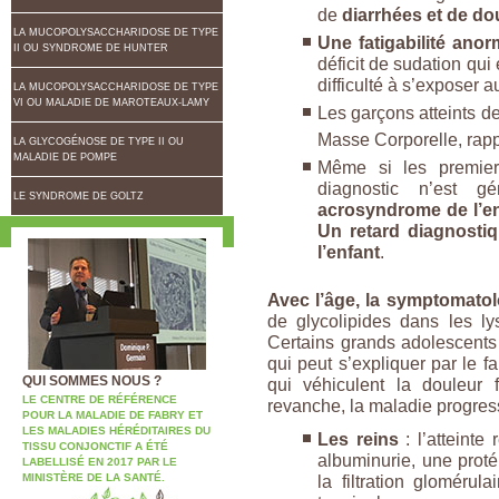
de
diarrhées et de d
LA MUCOPOLYSACCHARIDOSE DE TYPE
Une fatigabilité anor
II OU SYNDROME DE HUNTER
déficit de sudation qui
difficulté à s’exposer a
LA MUCOPOLYSACCHARIDOSE DE TYPE
VI OU MALADIE DE MAROTEAUX-LAMY
Les garçons atteints d
Masse Corporelle, rapp
LA GLYCOGÉNOSE DE TYPE II OU
MALADIE DE POMPE
Même si les premier
diagnostic n’est 
LE SYNDROME DE GOLTZ
acrosyndrome de l’enf
Un retard diagnostiq
l’enfant
.
Avec l’âge, la symptomatol
de glycolipides dans les l
Certains grands adolescents 
qui peut s’expliquer par le f
QUI SOMMES NOUS ?
qui véhiculent la douleur 
LE CENTRE DE RÉFÉRENCE
revanche, la maladie progres
POUR LA MALADIE DE FABRY ET
LES MALADIES HÉRÉDITAIRES DU
Les reins
: l’atteint
TISSU CONJONCTIF A ÉTÉ
albuminurie, une proté
LABELLISÉ EN 2017 PAR LE
MINISTÈRE DE LA SANTÉ.
la filtration glomérul