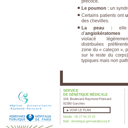
précoce.
Le poumon :
un syndr
Certains patients ont
u
des chevilles.
La peau :
elle
d’
angiokératomes
(p
violacé légèremen
distribuées préféren
zone du « caleçon », p
sur le reste du corps
typiques mais non pa
SERVICE
DE GÉNÉTIQUE MÉDICALE
104, Boulevard Raymond Poincaré
92380 Garches
VOIR LE PLAN
Mobile : 06 27 94 23 19
Mail :
dominique.germain@uvsq.fr