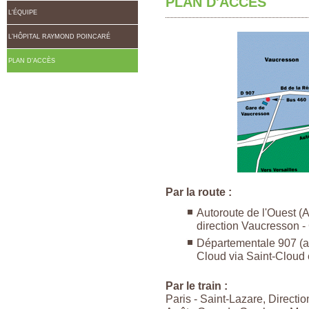
PLAN D'ACCÈS
L'ÉQUIPE
L’HÔPITAL RAYMOND POINCARÉ
PLAN D'ACCÈS
Par la route :
Autoroute de l'Ouest (A
direction Vaucresson -
Départementale 907 (an
Cloud via Saint-Cloud
Par le train :
Paris - Saint-Lazare, Directi