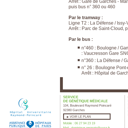
Arrêt : Gare de Garches - Ma
puis bus n° 360 ou 460
Par le tramway :
Ligne T2 : La Défense / Issy
Arrêt : Parc de Saint-Cloud, 
Par le bus :
n°460 : Boulogne / Gam
: Vaucresson Gare S
n°360 : La Défense / Ga
n° 26 : Boulogne Pont
Arrêt : Hôpital de Garc
SERVICE
DE GÉNÉTIQUE MÉDICALE
104, Boulevard Raymond Poincaré
92380 Garches
VOIR LE PLAN
Mobile : 06 27 94 23 19
Mail :
dominique.germain@uvsq.fr