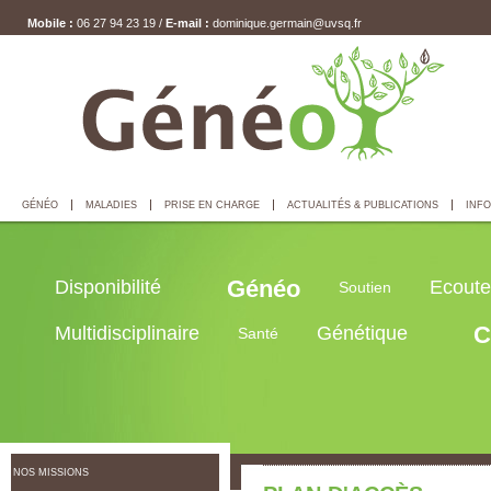
Mobile :
06 27 94 23 19 /
E-mail :
dominique.germain@uvsq.fr
GÉNÉO
MALADIES
PRISE EN CHARGE
ACTUALITÉS & PUBLICATIONS
INFO
Généo
Disponibilité
Ecoute
Soutien
C
Multidisciplinaire
Génétique
Santé
NOS MISSIONS