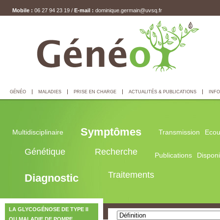
Mobile :
06 27 94 23 19 /
E-mail :
dominique.germain@uvsq.fr
GÉNÉO
MALADIES
PRISE EN CHARGE
ACTUALITÉS & PUBLICATIONS
INFO
Symptômes
Multidisciplinaire
Transmission
Ecou
Génétique
Recherche
Publications
Disponib
Traitements
Diagnostic
LA GLYCOGÉNOSE DE TYPE II
OU MALADIE DE POMPE