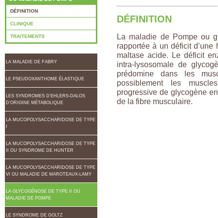
DÉFINITION
DÉFINITION
CLINIQUE
La maladie de Pompe ou gly
TRAITEMENTS
rapportée à un déficit d’une
maltase acide. Le déficit e
LA MALADIE DE FABRY
intra-lysosomale de glycog
prédomine dans les muscl
LE PSEUDOXANTHOME ÉLASTIQUE
possiblement les muscles 
progressive de glycogène en
LES SYNDROMES D’EHLERS-DALOS
de la fibre musculaire.
D’ORIGINE MÉTABOLIQUE
LA MUCOPOLYSACCHARIDOSE DE TYPE
I
LA MUCOPOLYSACCHARIDOSE DE TYPE
II OU SYNDROME DE HUNTER
LA MUCOPOLYSACCHARIDOSE DE TYPE
VI OU MALADIE DE MAROTEAUX-LAMY
LA GLYCOGÉNOSE DE TYPE II OU
MALADIE DE POMPE
LE SYNDROME DE GOLTZ