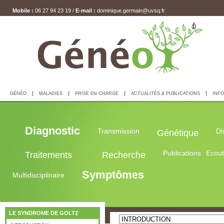
Mobile :
06 27 94 23 19 /
E-mail :
dominique.germain@uvsq.fr
GÉNÉO
MALADIES
PRISE EN CHARGE
ACTUALITÉS & PUBLICATIONS
INFO
Diagnostic
Transmission
Di
Génétique
Publications
Ecou
Traitements
Recherche
Symptômes
Multidisciplinaire
LE SYNDROME DE GOLTZ