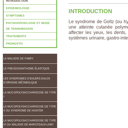
INTRODUCTION
EPIDEMIOLOGIE
INTRODUCTION
SYMPTOMES
Le syndrome de Goltz (ou hy
PHYSIOPATHOLOGIE ET MODE
une atteinte cutanée polym
DE TRANSMISSION
affecter les yeux, les dents,
TRAITEMENTS
systèmes urinaire, gastro-inte
PRONOSTIC
LA MALADIE DE FABRY
LE PSEUDOXANTHOME ÉLASTIQUE
LES SYNDROMES D’EHLERS-DALOS
D’ORIGINE MÉTABOLIQUE
LA MUCOPOLYSACCHARIDOSE DE TYPE
I
LA MUCOPOLYSACCHARIDOSE DE TYPE
II OU SYNDROME DE HUNTER
LA MUCOPOLYSACCHARIDOSE DE TYPE
VI OU MALADIE DE MAROTEAUX-LAMY