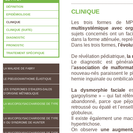
DÉFINITION
CLINIQUE
EPIDÉMIOLOGIE
Les trois formes de MP
CLINIQUE
multisystémique avec org
CLINIQUE (SUITE)
sujets concernés ont un faciè
DIAGNOSTIC
dans la forme atténuée, repr
Dans les trois formes,
l’évol
PRONOSTIC
TRAITEMENT SPÉCIFIQUE
De révélation pédiatrique,
la
Le diagnostic est génér
l
’association de malforma
LA MALADIE DE FABRY
nouveau-nés paraissent le p
hernie inguinale ou ombilical
LE PSEUDOXANTHOME ÉLASTIQUE
La dysmorphie faciale
est
LES SYNDROMES D’EHLERS-DALOS
D’ORIGINE MÉTABOLIQUE
gargoylisme » – qui fait réfé
abandonné, parce que péjora
LA MUCOPOLYSACCHARIDOSE DE TYPE
retroussé ou épaté et l’ense
I
globuleux.
Il existe également une mac
LA MUCOPOLYSACCHARIDOSE DE TYPE
II OU SYNDROME DE HUNTER
hypertrichose.
On observe
une augmenta
LA MUCOPOLYSACCHARIDOSE DE TYPE