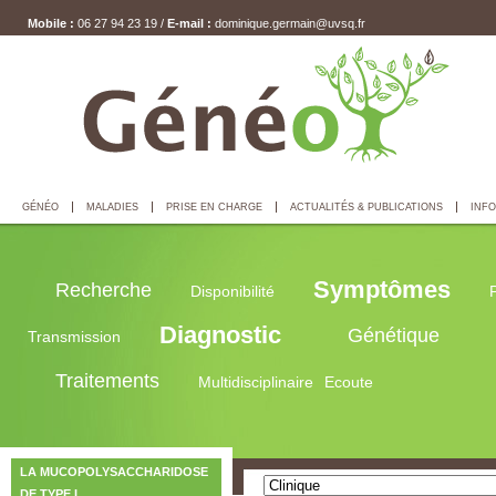
Mobile :
06 27 94 23 19 /
E-mail :
dominique.germain@uvsq.fr
GÉNÉO
MALADIES
PRISE EN CHARGE
ACTUALITÉS & PUBLICATIONS
INFO
Symptômes
Recherche
Disponibilité
Diagnostic
Génétique
Transmission
Traitements
Multidisciplinaire
Ecoute
LA MUCOPOLYSACCHARIDOSE
DE TYPE I