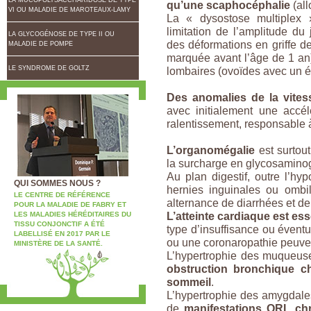
qu’une scaphocéphalie
(al
VI OU MALADIE DE MAROTEAUX-LAMY
La « dysostose multiplex »
limitation de l’amplitude d
LA GLYCOGÉNOSE DE TYPE II OU
des déformations en griffe 
MALADIE DE POMPE
marquée avant l’âge de 1 an
LE SYNDROME DE GOLTZ
lombaires (ovoïdes avec un é
Des anomalies de la vites
avec initialement une accél
ralentissement, responsable 
L’organomégalie
est surtou
la surcharge en glycosaminog
Au plan digestif, outre l’h
QUI SOMMES NOUS ?
hernies inguinales ou ombil
LE CENTRE DE RÉFÉRENCE
alternance de diarrhées et de
POUR LA MALADIE DE FABRY ET
L’atteinte cardiaque est ess
LES MALADIES HÉRÉDITAIRES DU
TISSU CONJONCTIF A ÉTÉ
type d’insuffisance ou éven
LABELLISÉ EN 2017 PAR LE
ou une coronaropathie peuve
MINISTÈRE DE LA SANTÉ.
L’hypertrophie des muqueuse
obstruction bronchique c
sommeil
.
L’hypertrophie des amygdale
de
manifestations ORL ch