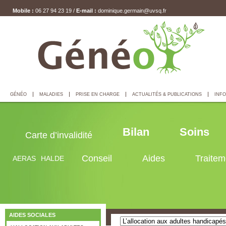
Mobile :
06 27 94 23 19 /
E-mail :
dominique.germain@uvsq.fr
GÉNÉO
MALADIES
PRISE EN CHARGE
ACTUALITÉS & PUBLICATIONS
INFO
Bilan
Soins
Carte d’invalidité
Conseil
Aides
Traitem
AERAS
HALDE
AIDES SOCIALES