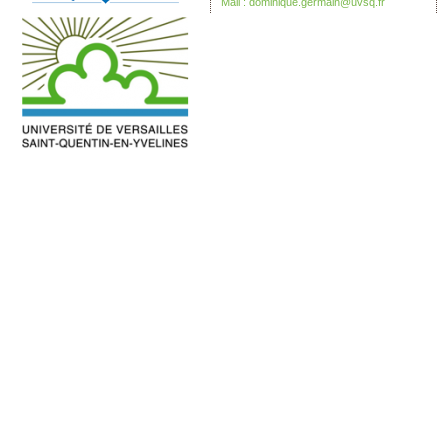
Mail :
dominique.germain@uvsq.fr